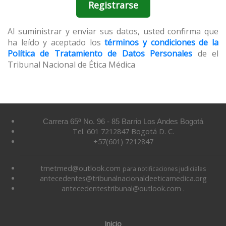
Registrarse
Al suministrar y enviar sus datos, usted confirma que
ha leído y aceptado los
términos y condiciones de la
Política de Tratamiento de Datos Personales
de el
Tribunal Nacional de Ética Médica
Carrera 65ª No. 96 - 85 Barrio Los Andes Bogotá
Tel. 601 7212847 Bogotá D. C.
+57(601) 7212847
trnetmed@outlook.com
para notificaciones judiciales
antecedentes@tribunalnacionaldeeticamedica.org
antecedentestribunal@outlook.com
.
Inicio